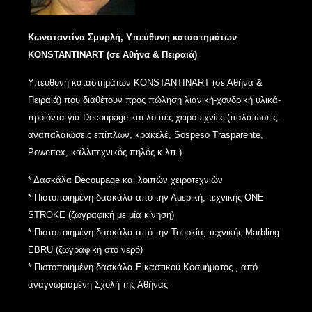
Κωνσταντίνα Σμυρλή, Υπεύθυνη καταστημάτων
KONSTANTINART (σε Αθήνα & Πειραιά)
Υπεύθυνη καταστημάτων KONSTANTINART (σε Αθήνα &
Πειραιά) που
διαθέτουν προς πώληση λιανική-χονδρική υλικά-
προιόντα για Decoupage και
λοιπές χειροτεχνίες (παλαιώσεις-
αναπαλαιώσεις επίπλων, κρακελέ, Sospeso
Trasparente,
Powertex, καλλιτεχνικός πηλός κ.λπ.).
* Δασκάλα Decoupage και λοιπών χειροτεχνιών
* Πιστοποιημένη δασκάλα από την Αμερική, τεχνικής ONE
STROKE (ζωγραφική
με μία κίνηση)
* Πιστοποιημένη δασκάλα από την Τουρκία, τεχνικής Marbling
EBRU
(ζωγραφική στο νερό)
* Πιστοποιημένη δασκάλα Εικαστικού Κοσμήματος , από
αναγνωρισμένη Σχολή
της Αθήνας