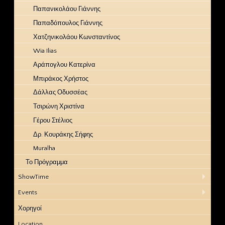
Παπανικολάου Γιάννης
Παπαδόπουλος Γιάννης
Χατζηνικολάου Κωνσταντίνος
Wia Ilias
Αράπογλου Κατερίνα
Μπιράκος Χρήστος
Δάλλας Οδυσσέας
Τσιρώνη Χριστίνα
Γέρου Στέλιος
Δρ. Κουράκης Σήφης
Muralha
Το Πρόγραμμα
ShowTime
Events
Χορηγοί
Location