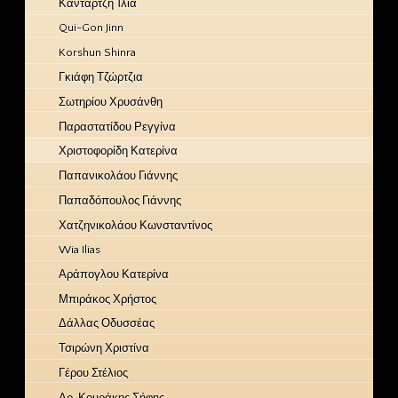
Κανταρτζή Ίλια
Qui-Gon Jinn
Korshun Shinra
Γκιάφη Τζώρτζια
Σωτηρίου Χρυσάνθη
Παραστατίδου Ρεγγίνα
Χριστοφορίδη Κατερίνα
Παπανικολάου Γιάννης
Παπαδόπουλος Γιάννης
Χατζηνικολάου Κωνσταντίνος
Wia Ilias
Αράπογλου Κατερίνα
Μπιράκος Χρήστος
Δάλλας Οδυσσέας
Τσιρώνη Χριστίνα
Γέρου Στέλιος
Δρ. Κουράκης Σήφης