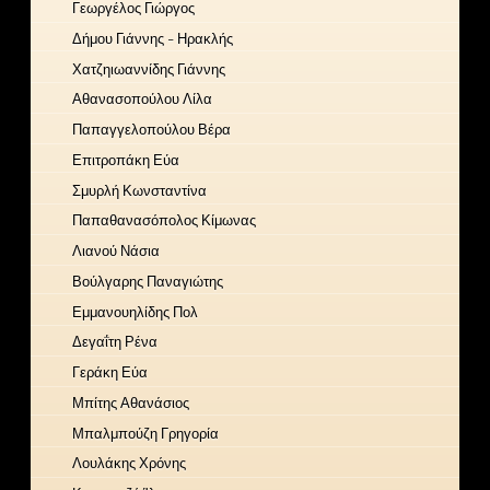
Γεωργέλος Γιώργος
Δήμου Γιάννης - Ηρακλής
Χατζηιωαννίδης Γιάννης
Αθανασοπούλου Λίλα
Παπαγγελοπούλου Βέρα
Επιτροπάκη Εύα
Σμυρλή Κωνσταντίνα
Παπαθανασόπολος Κίμωνας
Λιανού Νάσια
Βούλγαρης Παναγιώτης
Εμμανουηλίδης Πολ
Δεγαΐτη Ρένα
Γεράκη Εύα
Μπίτης Αθανάσιος
Μπαλμπούζη Γρηγορία
Λουλάκης Χρόνης