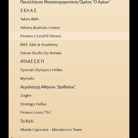
Πανελλήνιος Μουσικοχορευτικός Όμιλος "Ο Αρίων"
Σ.ΕΛ.Α.Σ.
Taken BMX
Athens Bushido Center
Piraeus CrossFit Fitness
BIKE Sale & Academy
Danza Studio by Renata
ΑΤΛΑΣ Σ.Ε.Π.
Special Olympics Hellas
MyHelis
Αερολέσχη Αθηνών "Δαίδαλος"
Zogler
Stratego Hellas
Piraeus Lions TSC
Το Κελί
Abada Capoeira - Minotavros Team