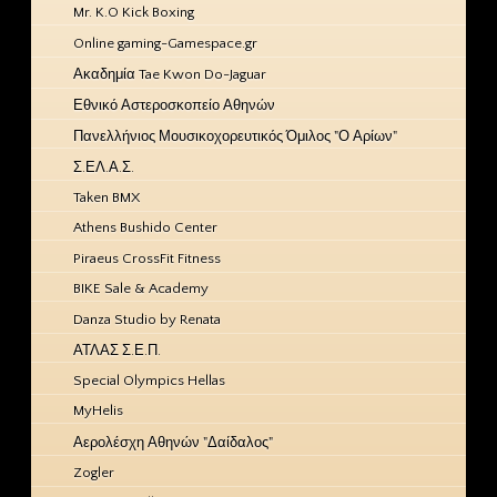
Mr. K.O Kick Boxing
Online gaming-Gamespace.gr
Ακαδημία Tae Kwon Do-Jaguar
Εθνικό Αστεροσκοπείο Αθηνών
Πανελλήνιος Μουσικοχορευτικός Όμιλος "Ο Αρίων"
Σ.ΕΛ.Α.Σ.
Taken BMX
Athens Bushido Center
Piraeus CrossFit Fitness
BIKE Sale & Academy
Danza Studio by Renata
ΑΤΛΑΣ Σ.Ε.Π.
Special Olympics Hellas
MyHelis
Αερολέσχη Αθηνών "Δαίδαλος"
Zogler