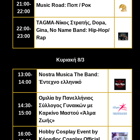
21:00-
Music Road: Ποπ / Ροκ
22:00
TAGMA-Νίκος Στρατής, Dopa,
22:00-
Gina, No Name Band: Hip-Hop/
23:00
Rap
Κυριακή 8/3
13:00-
Nostra Musica
The Band
:
14:00
Έντεχνο ελληνικό
Ομιλία by Πανελλήνιος
14:30-
Σύλλογος Γυναικών με
15:00
Καρκίνο Μαστού «Άλμα
Ζωής»
Hobby Cosplay Event by
16:00-
Κόρινθος
Cosplay Official