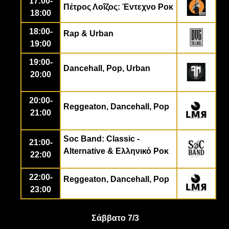
17:00-
Πέτρος Λοΐζος: Έντεχνο Ροκ
18:00
18:00-
Rap & Urban
19:00
19:00-
Dancehall, Pop, Urban
20:00
20:00-
Reggeaton, Dancehall, Pop
21:00
Soc Band:
Classic -
21:00-
Alternative &
Ελληνικό
Ροκ
22:00
22:00-
Reggeaton, Dancehall, Pop
23:00
Σάββατο 7/3