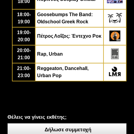
18:00
18:00-
Goosebumps The Band:
19:00
Oldschool Greek Rock
19:00-
Πέτρος Λοΐζος:
Έντεχνο Ροκ
20:00
20:00-
Rap, Urban
21:00
21:00-
Reggeaton, Dancehall,
23:00
Urban Pop
Θέλεις να γίνεις εκθέτης;
Δήλωσε συμμετοχή