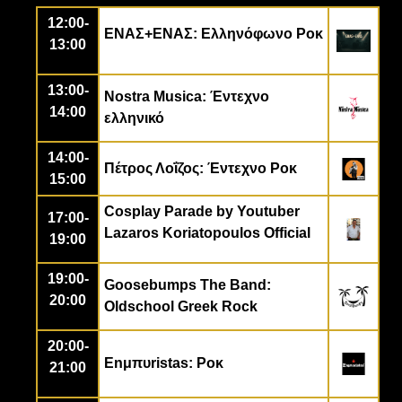
12:00-
ΕΝΑΣ+ΕΝΑΣ: Ελληνόφωνο
Ροκ
13:00
13:00-
Nostra Musica
: Έντεχνο
14:00
ελληνικό
14:00-
Πέτρος Λοΐζος: Έντεχνο Ροκ
15:00
Cosplay Parade by Youtuber
17:00-
Lazaros Koriatopoulos Official
19:00
19:00-
Goosebumps The Band:
20:00
Oldschool Greek Rock
20:00-
Enμπυristas:
Ροκ
21:00