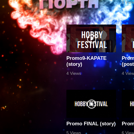
4 Views
5 Vie
Promo9-ΚΑΡΑΤΕ
Prom
(story)
(post
4 Views
4 Vie
Promo FINAL (story)
Prom
5 Views
6 Vie