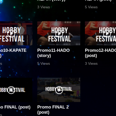
ws
3 Views
5 Views
o10-ΚΑΡΑΤΕ
Promo11-HADO
Promo12-HAD
)
(story)
(post)
ws
5 Views
3 Views
o FINAL (post)
Promo FINAL 2
(post)
ws