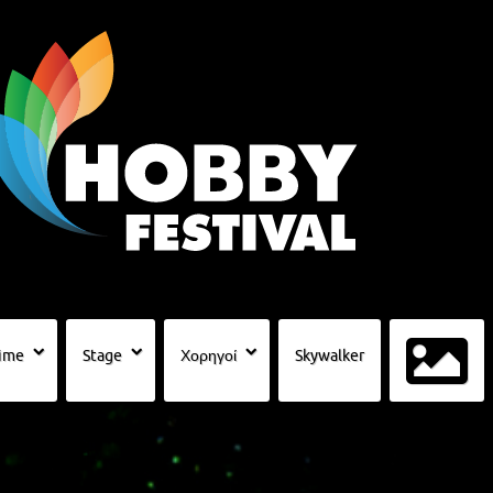
ime
Stage
Χορηγοί
Skywalker