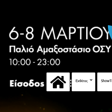
Εκθέτες
ShowT