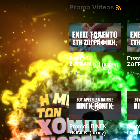
Promo Videos
Promo1-
Prom
ΖΩΓΡΑΦΙΚΗ (story)
ΖΩΓΡ
5 Views
5 Vie
Promo5-ΠΙΝΓΚ
Prom
ΠΟΝΓΚ (story)
ΠΟΝΓ