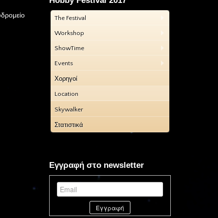
Hobby Festival 2017
υδρομείο
The Festival
Workshop
ShowTime
Events
Χορηγοί
Location
Skywalker
Στατιστικά
Εγγραφή στο newsletter