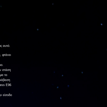
ος αυτό.
, φτάνει
ιο.
υν στάση
μα το
διάβαση
ress Ε96
ν είσοδο