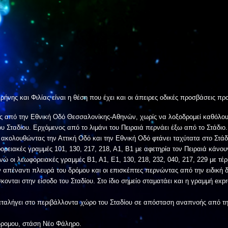
ήνης και Φιλίας είναι η θέση που έχει και οι άπειρες οδικές προσβάσεις πρ
ς από την Εθνική Οδό Θεσσαλονίκης-Αθηνών, χωρίς να λοξοδρομεί καθόλου
 Σταδίου. Ερχόμενος από το λιμάνι του Πειραιά περνάει έξω από το Στάδιο.
ακολουθώντας την Αττική Οδό και την Εθνική Οδό φτάνει ταχύτατα στο Στάδ
ορειακές γραμμές 101, 130, 217, 218, Α1, Β1 με αφετηρία τον Πειραιά κάνο
νώ οι λεωφορειακές γραμμές Β1, Α1, Ε1, 130, 218, 232, 040, 217, 229 με τέρ
ν απέναντι πλευρά του δρόμου και οι επισκέπτες περνώντας από την ειδική 
ονται στην είσοδο του Σταδίου. Στο ίδιο σημείο σταματάει και η γραμμή exp
αταλήγει στο περιβάλλοντα χώρο του Σταδίου σε απόσταση αναπνοής από τη
δρομου, στάση Νέο Φάληρο.