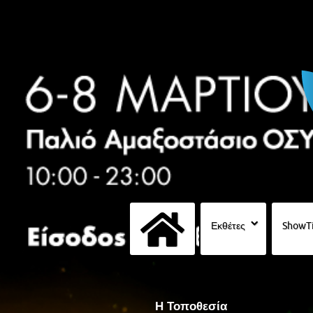
Εκθέτες
ShowT
Η Τοποθεσία