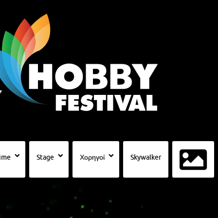
ime
Stage
Χορηγοί
Skywalker