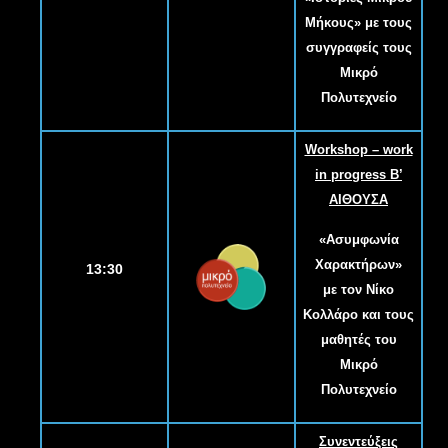
Μήκους» με τους
συγγραφείς τους
Μικρό
Πολυτεχνείο
Workshop – work
in progress Β
’
ΑΙΘΟΥΣΑ
«Ασυμφωνία
Χαρακτήρων»
13:30
με τον Νίκο
Κολλάρο και τους
μαθητές του
Μικρό
Πολυτεχνείο
Συνεντεύξεις