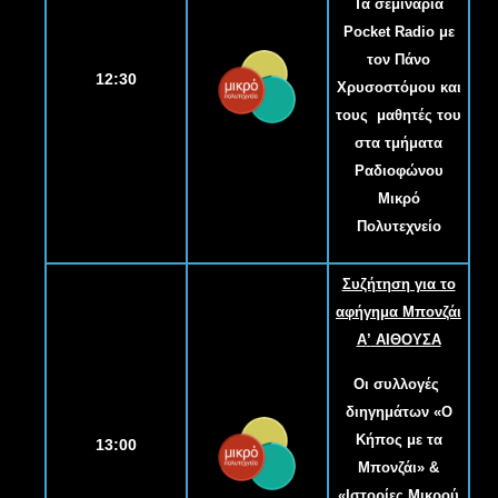
Τα σεμινάρια
Pocket Radio με
τον Πάνο
12:30
Χρυσοστόμου και
τους μαθητές του
στα τμήματα
Ραδιοφώνου
Μικρό
Πολυτεχνείο
Συζήτηση για το
αφήγημα Μπονζάι
Α
’
ΑΙΘΟΥΣΑ
Οι συλλογές
διηγημάτων «Ο
Κήπος με τα
13:00
Μπονζάι» &
«Ιστορίες Μικρού