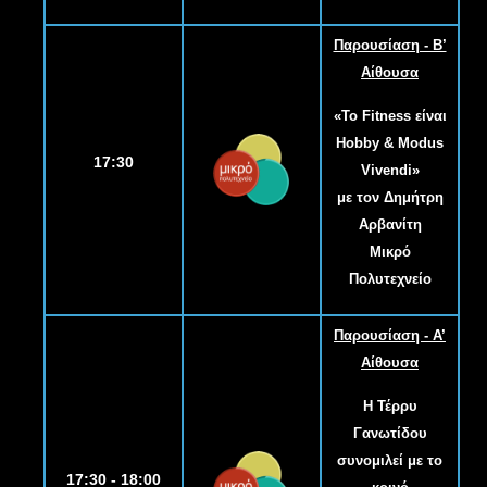
Παρουσίαση - B’
Αίθουσα
«Το Fitness είναι
Hobby & Modus
17:30
Vivendi»
με τον Δημήτρη
Αρβανίτη
Μικρό
Πολυτεχνείο
Παρουσίαση - Α’
Αίθουσα
Η Τέρρυ
Γανωτίδου
συνομιλεί με το
17:30 - 18:00