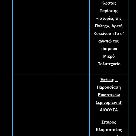
Κώστας
Παρίσσης
«Ιστορίες της
Πόλης», Αρετή
Κοκκίνου «Το σ’
αγαπώ του
κόσμου»
Μικρό
Πολυτεχνείο
Έκθεση –
Παρουσίαση
Εικαστικών
Σεμιναρίων Β
’
ΑΙΘΟΥΣΑ
Σπύρος
Κλαμπατσέας