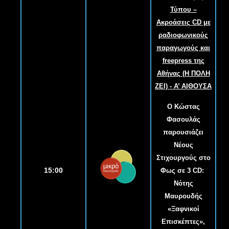
Τύπου –
Ακροάσεις CD με
ραδιοφωνικούς
παραγωγούς και
freepress της
Αθήνας (Η ΠΟΛΗ
ΖΕΙ) - Α
’
ΑΙΘΟΥΣΑ
O Κώστας
Φασουλάς
παρουσιάζει
Νέους
Στιχουργούς στο
15:00
Φως σε 3 CD:
Νότης
Μαυρουδής
«Ξαφνικοί
Επισκέπτες»,