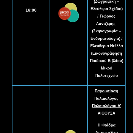
(Ζωγραφική –
Ελεύθερο Σχέδιο)
16:00
/ Γιώργος
Λυντζέρης
(Σκηνογραφία –
Ενδυματολογία) /
Ελευθερία Ντέλλα
(Εικονογράφηση
Παιδικού Βιβλίου)
Μικρό
Πολυτεχνείο
Παρουσίαση
Παλαιολόγος
Παλαιολόγου Α
’
ΑΙΘΟΥΣΑ
Η Φαίδρα
Αποστολίκα