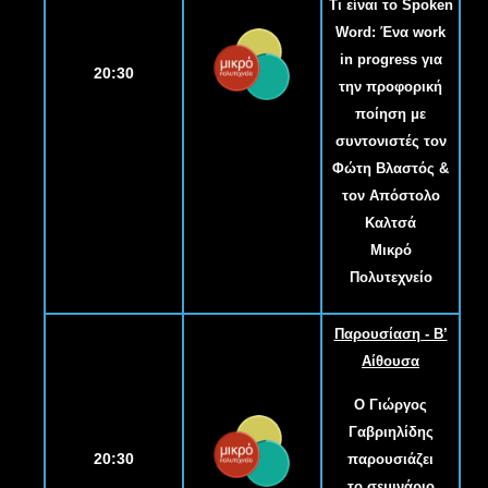
Τι είναι το Spoken
Word: Ένα work
in progress για
20:30
την προφορική
ποίηση με
συντονιστές τον
Φώτη Βλαστός &
τον Απόστολο
Καλτσά
Μικρό
Πολυτεχνείο
Παρουσίαση - B’
Αίθουσα
Ο Γιώργος
Γαβριηλίδης
20:30
παρουσιάζει
το σεμινάριο