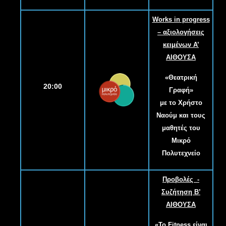
Works in progress
– αξιολογήσεις
κειμένων Α
’
ΑΙΘΟΥΣΑ
«Θεατρική
20:00
Γραφή»
με το Χρήστο
Ναούμ και τους
μαθητές του
Μικρό
Πολυτεχνείο
Προβολές -
Συζήτηση Β
’
ΑΙΘΟΥΣΑ
«Το Fitness είναι