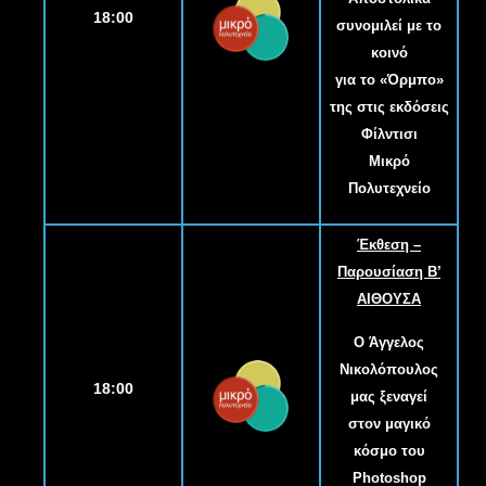
18:00
συνομιλεί με το
κοινό
για το «Όρμπο»
της στις εκδόσεις
Φίλντισι
Μικρό
Πολυτεχνείο
Έκθεση –
Παρουσίαση Β
’
ΑΙΘΟΥΣΑ
Ο Άγγελος
Νικολόπουλος
18:00
μας ξεναγεί
στον μαγικό
κόσμο του
Photoshop