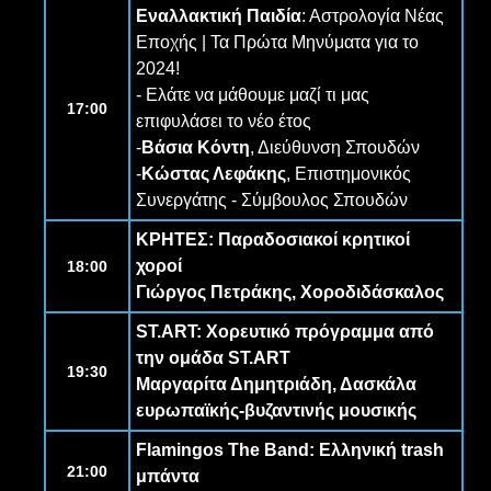
Εναλλακτική Παιδία
: Αστρολογία Νέας
Εποχής | Τα Πρώτα Μηνύματα για το
2024!
- Ελάτε να μάθουμε μαζί τι μας
17:00
επιφυλάσει το νέο έτος
-
Βάσια Κόντη
, Διεύθυνση Σπουδών
-
Κώστας Λεφάκης
, Επιστημονικός
Συνεργάτης - Σύμβουλος Σπουδών
ΚΡΗΤΕΣ
: Παραδοσιακοί κρητικοί
χοροί
18:00
Γιώργος Πετράκης
, Χοροδιδάσκαλος
ST.ART
: Χορευτικό πρόγραμμα από
την ομάδα ST.ART
19:30
Μαργαρίτα Δημητριάδη
, Δασκάλα
ευρωπαϊκής-βυζαντινής μουσικής
Flamingos The Band
: Ελληνική trash
21:00
μπάντα