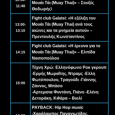
Μουάι Τάι (Muay Thai)» – Σουξές
11:40
Θοδωρής\
Fight club Galatsi
: «Η εξέλιξη του
Μουάι Τάι (Muay Thai) ανά τους
13:00-
αιώνες και τα μνημεία αυτού» –
13:10
Πρεντουλής Κωνσταντίνος
Fight club Galatsi
: «Η έρευνα για το
Μουάι Τάι (Muay Thai)» – Ελπίδα
14:15
Νασιοπούλου
Τέχνη Χρώ
: Ελληνόφωνο Ροκ γκρουπ
-
Ερμής Μωραΐτης
, Nτραμς -
Ελλη
Φωτόπουλου
, Τραγούδι -
Γιάννης
15:00
Ζάννος
, Μπάσο
-
Αρτεμισια Φυντάνη
, Πιάνο -
Ελένη
Δετοράκη
, Κιθάρα – Βιολί
PAYBACK
: Hip Hop music
-Χαράλαμπος Παναγιωτίδης,