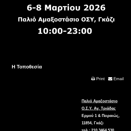
Η Τοποθεσία
Print
Email
Παλιό Αμαξοστάσιο
Ο.Σ.Υ. Αγ. Τριάδας
Ερμού 1 & Πειραιώς,
11854, Γκάζι
τηλ.: 210 3464 530