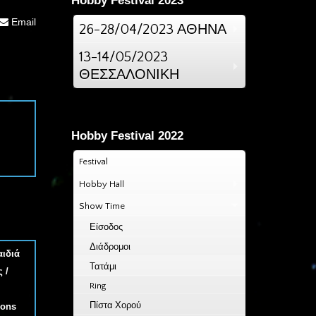
Hobby Festival 2023
Email
26-28/04/2023 ΑΘΗΝΑ
13-14/05/2023
ΘΕΣΣΑΛΟΝΙΚΗ
Hobby Festival 2022
Festival
Hobby Hall
Show Time
Είσοδος
Διάδρομοι
αιδιά
Τατάμι
 /
Ring
Πίστα Χορού
ions