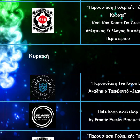
"Παρουσίαση Πολεμικής Τ
Καράτε"
Koei Kan Karate Do Gree
Αθλητικός Σύλλογος Αυτοά
Περιστερίου
Κυριακή
"Παρουσίαση Tea Kwon 
Ακαδημία Ταεκβοντό «Jag
Hula hoop workshop
by
Frantic Freaks Product
"Παρουσίαση Πολεμικής Τ