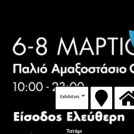
Exhibitors
Τατάμι