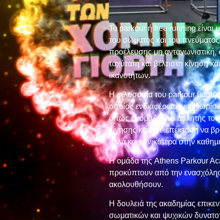
Το parkour ή free running είνα
του σώματος και του πνεύματος. 
προέλευσης μη ανταγωνιστική, 
ταχύτατη και βέλτιστη κίνηση 
ικανοτήτων.
Η φιλοσοφία του parkour βασίζε
οποίος ενδιαφέρεται να γνωρίσε
όπως ονομάζεται ο αθλητής του 
κίνησης και κατ’ επέκταση να β
αλλά και γενικότερα στην καθημε
Η ομάδα της Athens Parkour A
προκύπτουν από την ενασχόληση
ακολουθήσουν.
Η δουλειά της ακαδημίας επικε
σωματικών και ψυχικών δυνατο