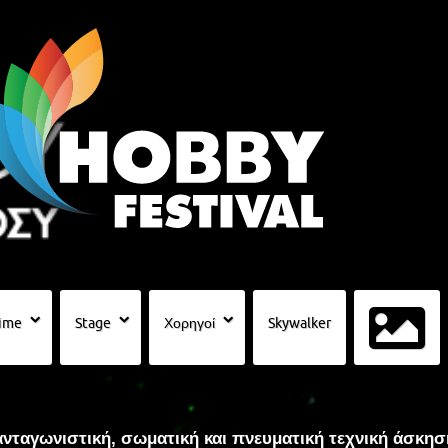
ime
Stage
Χορηγοί
Skywalker
ανταγωνιστική, σωματική και πνευματική τεχνική άσκησ