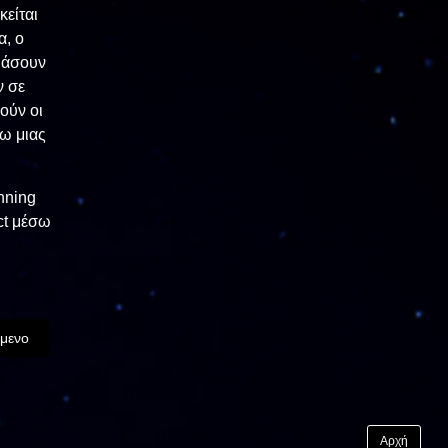
κείται
α, ο
μάσουν
ν σε
ούν οι
σω μιας
nning
ct μέσω
μενο
Αρχή