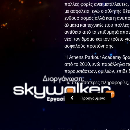
πολλές φορές ανεκμετάλλευτες. 
με ασφάλεια, ενώ ο αθλητής θέ
ενθουσιασμός αλλά και η ανυπ
άλματα και τεχνικές που πολλές
αντίθετα από τα επιθυμητά απο
νέοι τον δρόμο και τον τρόπο 
ασφαλούς προπόνησης.
Η Athens Parkour Academy δραστ
από το 2010, ενώ παράλληλα παρ
παρουσιάσεων, ομιλιών, επιδεί
Για περισσότερες πληροφορίες, 
Προηγούμενο