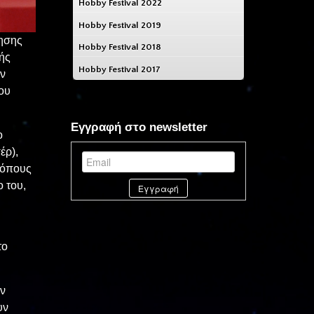
Hobby Festival 2022
Hobby Festival 2019
κησης
Hobby Festival 2018
κής
Hobby Festival 2017
ην
ου
Εγγραφή στο newsletter
ο
έρ),
τρόπους
ο του,
το
ων
υν