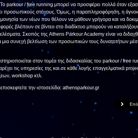
Το parkour / free running μπορεί να προσφέρει πολλά όταν εξασ
τει προσωπικούς στόχους. Όμως, η παραπληροφόρηση, η άγνοι
ομονησία των νέων που θέλουν να μάθουν γρήγορα και να δοκι
 φορές βλέπουν σε βίντεο στο διαδίκτυο μπορούν να καταλήξου
τελέσματα. Σκοπός της Athens Parkour Academy είναι να διδαχθ
για μια συνεχή βελτίωση των προσωπικών τους δυνατοτήτων μέ
ηριοποιείται στον τομέα της διδασκαλίας του parkour / free ru
έχει τις υπηρεσίες της και σε κάθε λογής επαγγελματικά proje
ξεων, workshop κτλ.
επισκεφτείτε την ιστοσελίδα:
athensparkour.gr
Επό