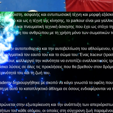
ι μια ευχάριστη, ασφαλής και εντυπωσιακή τέχνη και μορφή εξάσ
Γνωστό και ως η τέχνη της κίνησης, το parkour είναι μια γαλλι
σωματική και πνευματική τεχνική άσκησης που έχει ως στόχο τ
και μετακίνηση του ανθρώπου με τη χρήση μόνο των σωματικών τ
ται στην αυτοπειθαρχία και την αυτοβελτίωση του αθλούμενου, 
ι πραγματικά τον εαυτό του και το σώμα του. Ένας traceur (τρασ
parkour, καλλιεργεί την ικανότητα να εντοπίζει εναλλακτικούς 
ρίσκει λύσεις σε όλες τις προκλήσεις που θα βρεθούν στον δρόμ
ρινότητά του και τη ζωή του.
cademy δημιουργήθηκε με σκοπό να κάνει γνωστά τα οφέλη που
 με αυτό το καταπληκτικό άθλημα σε όσους ενδιαφέρονται να 
ντρώνεται στην εξωτερίκευση και την ανάπτυξη των απεριόριστ
τήτων του κάθε ατόμου, οι οποίες στη σύγχρονη ζωή παραμένο