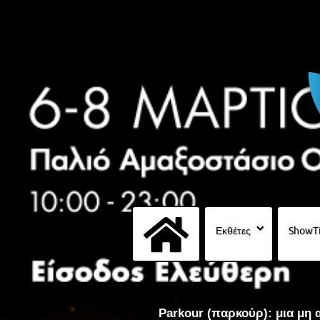
Εκθέτες
ShowT
Parkour (παρκούρ): μια μη 