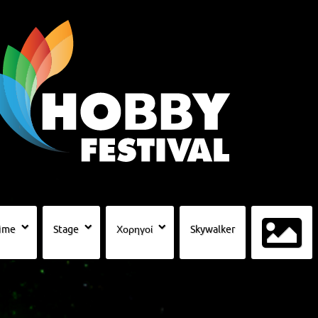
ime
Stage
Χορηγοί
Skywalker